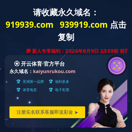
选择语言
首页
绿色产品中心