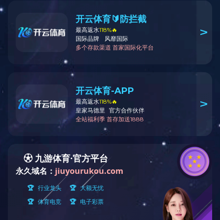
首页
>
技术优势
>
精密冲压技术
技术优势
Case
技术特点：
材质SUS301-H，材料厚度0.50mm；
确保产品下料截面的精度；
延长模具零件工作寿命，提高生产效率。
上一篇：
多工位复杂成形冲压